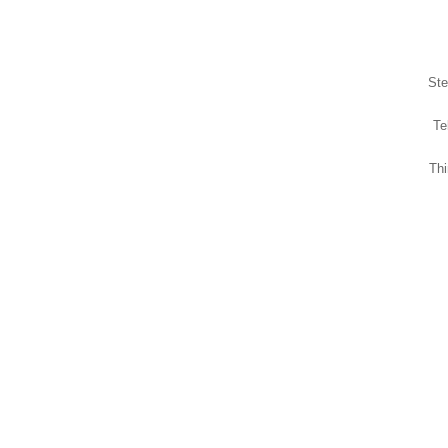
Ste
Te
Th