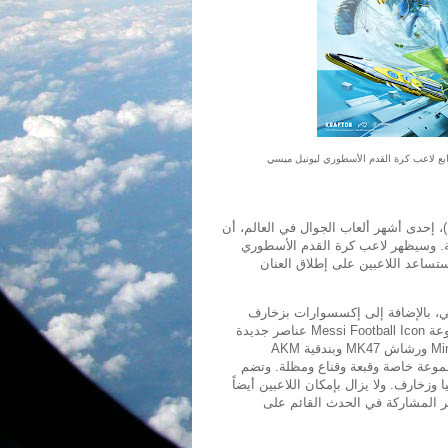
بطابع لاعب كرة القدم الأسطوري ليونيل ميسي
بغداد، العراق- 23 نوفمبر 2022: تسرّ ببجي موبايل (PUBG MOBILE)، إحدى أشهر ألعاب الجوال في العالم، أن
اللعبة. وسيظهر لاعب كرة القدم الأسطوري
تساعد اللاعبين على إطلاق العنان
ي، بالإضافة إلى إكسسوارات بزخارف
جديدة ومظلات ومقالي وغيرها من المحتوى المشوق. وتشتمل مجموعة Messi Football Icon عناصر جديدة
وغطاء وحقيبة ظهر وخوذة ومقلاة وبندقية PP-19 Bizon وقناصة Mini14 ورشاش MK47 وبندقية AKM
وقنبلة يدوية. بينما تشمل عناصر Messi Super Legend مجموعة خاصة وقبعة وقناع ومظلة. وتضم
سيارة داسيا وزخارف. ولا يزال بإمكان اللاعبين أيضاً
PUBG MOBILE X Mess الحصري عبر المشاركة في الحدث القائم على