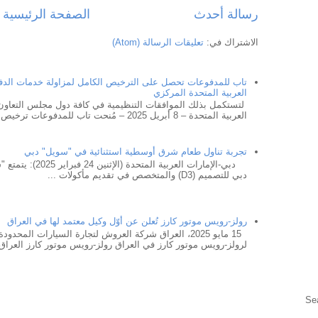
رسالة أحدث
الصفحة الرئيسية
الاشتراك في:
تعليقات الرسالة (Atom)
تاب للمدفوعات تحصل على الترخيص الكامل لمزاولة خدمات الد
العربية المتحدة المركزي
لتستكمل بذلك الموافقات التنظيمية في كافة دول مجلس التعاون 
العربية المتحدة – 8 أبريل 2025 – مُنحت تاب للمدفوعات ترخيص ...
تجربة تناول طعام شرق أوسطية استثنائية في "سويل" دبي
دبي-الإمارات العربية ا
دبي للتصميم (D3) والمتخصص في تقديم مأكولات ...
رولز-رويس موتور كارز تُعلن عن أوّل وكيل معتمد لها في العراق
15 مايو 2025، العراق شركة العروش لتجارة السيارات المحد
لرولز-رويس موتور كارز في العراق رولز-رويس موتور كارز العراق 
Se