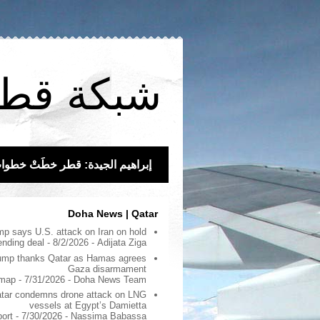
شبكة قط
إبراهيم الجيدة: قطر خطَتْ خطوات و
Doha News | Qatar
p says U.S. attack on Iran on hold
ending deal
- 8/2/2026
- Adijata Ziga
ump thanks Qatar as Hamas agrees
Gaza disarmament
dmap
- 7/31/2026
- Doha News Team
tar condemns drone attack on LNG
vessels at Egypt’s Damietta
port
- 7/30/2026
- Nassima Babassa