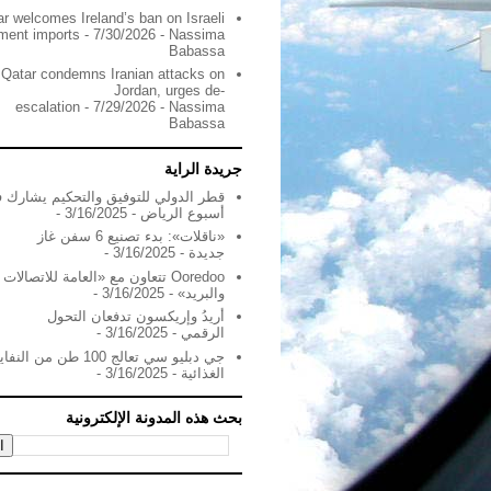
r welcomes Ireland’s ban on Israeli
ement imports
- 7/30/2026
- Nassima
Babassa
Qatar condemns Iranian attacks on
Jordan, urges de-
escalation
- 7/29/2026
- Nassima
Babassa
جريدة الراية
قطر الدولي للتوفيق والتحكيم يشارك 
أسبوع الرياض
- 3/16/2025
-
«ناقلات»: بدء تصنيع 6 سفن غاز
جديدة
- 3/16/2025
-
Ooredoo تتعاون مع «العامة للاتصالات
والبريد»
- 3/16/2025
-
أريدُ وإريكسون تدفعان التحول
الرقمي
- 3/16/2025
-
جي دبليو سي تعالج 100 طن من ال
الغذائية
- 3/16/2025
-
بحث هذه المدونة الإلكترونية