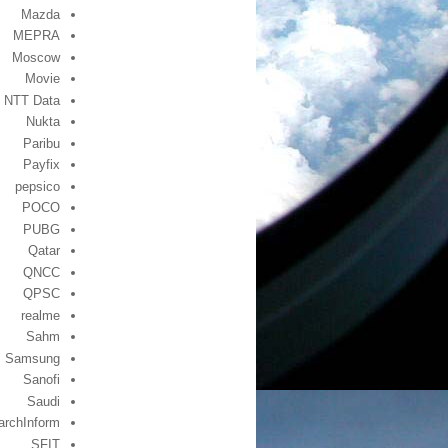
Mazda
MEPRA
Moscow
Movie
NTT Data
Nukta
Paribu
Payfix
pepsico
POCO
PUBG
Qatar
QNCC
QPSC
realme
Sahm
Samsung
Sanofi
Saudi
archInform
SFIT