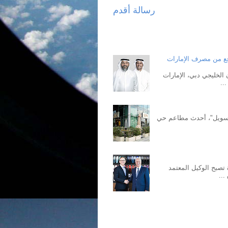
رسالة أقدم
فع من مصرف الإمارات
الخليجي دبي، الإمارات
لمتحدة (الإثنين 24 فبراير 2025): يتمتع "سويل"، أحدث مطاعم حي
ودة تصبح الوكيل المعتمد
...