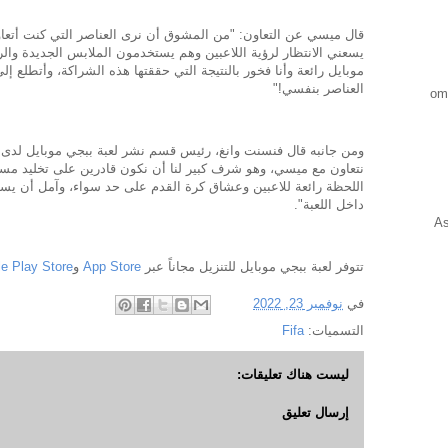
قال ميسي عن التعاون: "من المشوق أن نرى العناصر التي كنت أتعاون
يسعني الانتظار لرؤية اللاعبين وهم يستخدمون الملابس الجديدة والر
موبايل رائعة وأنا فخور بالنتيجة التي حققتها هذه الشراكة، وأتطلع 
العناصر بنفسي!"
ومن جانبه قال فنسنت وانغ، رئيس قسم نشر لعبة ببجي موبايل لد
نتعاون مع ميسي، وهو شرف كبير لنا أن نكون قادرين على تخليد مسي
اللحظة رائعة للاعبين وعشاق كرة القدم على حد سواء، وآمل أن يستم
داخل اللعبة".
As
تتوفر لعبة ببجي موبايل للتنزيل مجاناً عبر
App Store
و
e Play Store
في
نوفمبر 23, 2022
التسميات:
Fifa
ليست هناك تعليقات:
إرسال تعليق