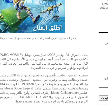
Qata
settl
أطلقوا العنان لبراعتكم مع العناصر الجديدة في لعبة ببجي موبايل التي تمتاز 
في
تكشف عن 20 عنصراً جديداً بطابع ليونيل ميسي الأسطورة في 
لأول مرة في اللعبة مع مجموعة من الملابس والعناصر الخاصة التي س
لبراعتهم وإظهار تمرسهم في ساحة المعركة.
سيصبح اللاعبين أساطير بأنفسهم مع مجموعة من أزياء الكابتن ميس
نفايات
وملحقات 
عناصر Messi Collaboration زخارف للطائرة ولوح طائر و
الحصول على قميص جيرسيi
الدعوة. وننصحكم بالإسراع لأنه متاح لفترة محدودة فقط!