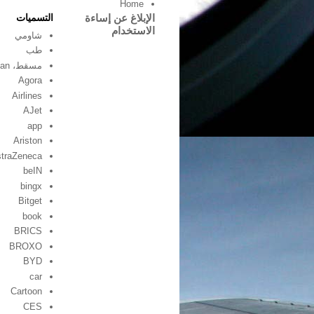
Home
الإبلاغ عن إساءة
التسميات
الاستخدام
شاومي
طب
مسقط، oman
Agora
Airlines
AJet
app
Ariston
traZeneca
beIN
bingx
Bitget
book
BRICS
BROXO
BYD
car
Cartoon
CES