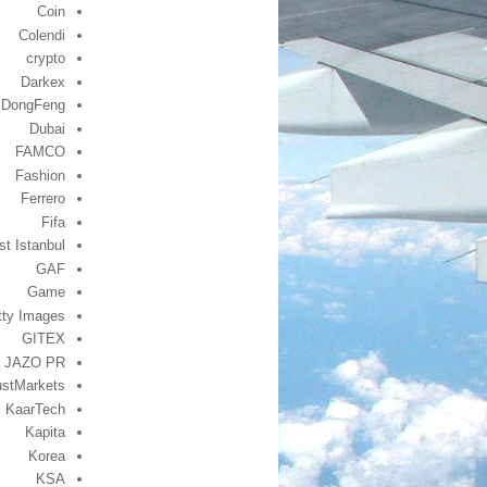
Coin
Colendi
crypto
Darkex
DongFeng
Dubai
FAMCO
Fashion
Ferrero
Fifa
st Istanbul
GAF
Game
tty Images
GITEX
JAZO PR
ustMarkets
KaarTech
Kapita
Korea
KSA