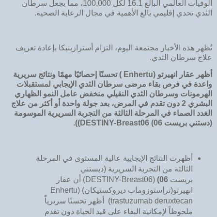
الوفيات العالمي البالغ 16.1 لكل 100,000، مما يجعل سرطان
الثدي تحدي إقليمي بالغ الأهمية في مجال الرعاية الصحية.
تُظهر هذه الأخبار مجتمعة اليوم، التزام أسترازينيكا بإعادة تعريف
علاج سرطان الثدي.
أظهر عقار انهيرتو (
Enhertu
) تحسنًا إحصائيًا مهمًا ونتائج سريرية
واعدة في فرص بقاء مرضى سرطان الثدي الإيجابي لمستقبلات
الهرمونات وسرطان الثدي النقيلي منخفض عامل النمو الظهاري
البشري
2
دون تقدم في المرض، بعد جولة واحدة أو أكثر من علاج
الغدد الصماء في المرحلة الثالثة من التجربة السريرية الموسومة
(دستني بريست
06
)
DESTINY-Breast06)
)
.
أظهرت النتائج الإيجابية عالية المستوى في المرحلة
الثالثة من التجربة السريرية (ديستني
بريست
06
)
(DESTINY-Breast06) أن عقار
انهيرتو(تراستوزوماب ديروكستيكان) (Enhertu
trastuzumab deruxtecan) أظهر تحسنًا سريرياً
ملحوظاً لإمكانية البقاء على قيد الحياة دون تقدم