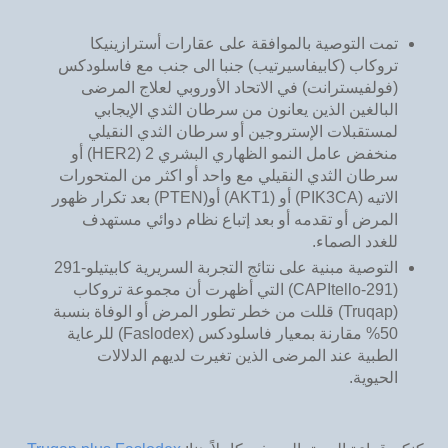
تمت التوصية بالموافقة على عقارات أسترازينيكا
تروكاب (كابيفاسيرتيب) جنبا الى جنب مع فاسلودكس
(فولفيسترانت) في الاتحاد الأوروبي لعلاج المرضى
البالغين الذين يعانون من سرطان الثدي الإيجابي
لمستقبلات الإستروجين أو سرطان الثدي النقيلي
منخفض عامل النمو الظهاري البشري 2 (HER2) أو
سرطان الثدي النقيلي مع واحد أو اكثر من المتحورات
الاتيه (PIK3CA) أو (AKT1) أو(PTEN) بعد تكرار ظهور
المرض أو تقدمه أو بعد إتباع نظام دوائي مستهدف
للغدد الصماء.
التوصية مبنية على نتائج التجربة السريرية كابيتيلو-291
(291-CAPItello) التي أظهرت أن مجموعة تروكاب
(Truqap) قللت من خطر تطور المرض أو الوفاة بنسبة
50% مقارنة بمعيار فاسلودكس (Faslodex) للرعاية
الطبية عند المرضى الذين تغيرت لديهم الدلالات
الحيوية.