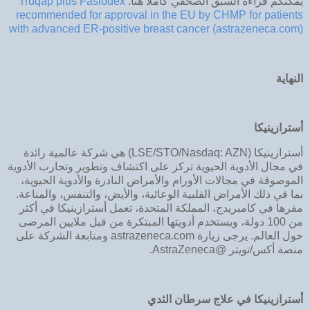
يمكنكم قراءة السبق الصحفي كاملاً هنا:
Truqap plus Faslodex
recommended for approval in the EU by CHMP for patients
with advanced ER-positive breast cancer (astrazeneca.com)
النهاية
أسترازينيكا
أسترازينيكا (LSE/STO/Nasdaq: AZN) هي شركة عالمية رائدة
في مجال الأدوية الحيوية تركز على اكتشاف وتطوير وتجارب الأدوية
الموصوفة في مجالات الأورام والأمراض النادرة والأدوية الحيوية،
بما في ذلك الأمراض القلبية الوعائية، والأيض، والتنفس، والمناعة.
مقرها في كامبريدج، المملكة المتحدة، تعمل أسترازينيكا في أكثر
من 100 دولة، ويستخدم أدويتها المبتكرة من قبل ملايين المرضى
حول العالم. يرجى زيارة astrazeneca.com ومتابعة الشركة على
منصة أكس/تويتر @AstraZeneca.
أسترازينيكا في علاج سرطان الثدي