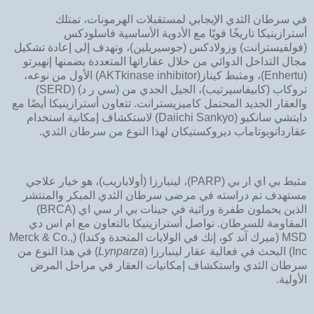
في سرطان الثدي الإيجابي لمستقبلات الهرمونات، تمتلك
أسترازينيكا تاريخًا قويًا مع الأدوية الأساسية فاسلودكس
(فولفيسترانت) وزولادكس (جوسيريلين)، وتهدف إلى إعادة تشكيل
مجال التداخل الدوائي من خلال عقاراتها المتعددة بضمنها إنهيرتو
(Enhertu)، ومثبط كيناز(AKTkinase inhibitor) الأول من نوعه،
تروكاب (كابيفاسيرتيب)، الجيل الجدي من (سي ر د) (SERD)
والعقار الجديد المحتمل كاميزيسترانت. تتعاون أسترازينيكا أيضًا مع
دايتشي سانكيو (Daiichi Sankyo) لاستكشاف إمكانية استخدام
عقارداتوبوتاماب ديروكستيكان لهذا النوع من سرطان الثدي.
مثبط بي اي ار بي (PARP)، لينبارزا (أولاباريب)، هو خيار علاجي
مستهدف تم دراسته في مرضى سرطان الثدي المبكر والمنتشر
الذين يحملون طفرة وراثية في جينات بي ار سي اي (BRCA)
المقاومة للسرطان. تواصل أسترازينيكا بالتعاون مع ام اس دي
MSD (ميرك آند كو، إنك في الولايات المتحدة وكندا) (Merck & Co.,
Inc) البحث في فعالية عقار لينبارزا (
Lynparza
) في هذا النوع من
سرطان الثدي واستكشاف إمكانيات العقار في مراحل المرض
الأولية.