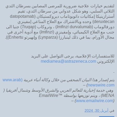
لتقديم خيارات علاجية ضرورية للمرضى المصابين بسرطان الثدي
الثلاثي السلبي، وهو شكل عدواني من سرطان الثدي، تقيم
أسترازينيكا إمكانيات داتوبوتاماب ديروكستيكان (datopotamab
deruxtecan) وحده وبالاشتراك مع العلاج المناعي إمفينزي
دورفالوماب (
durvalumab) ، وتروكاب (
Imfinzi
Truqap
) جنبا الى
جنب مع العلاج الكيميائي، وإمفينزي (
Imfinzi
) مع أدوية أخرى في
مجال الأورام، بما في ذلك لينبارزا (Lynparza) وإنهيرتو Enhertu)).
للاستفسارات الإعلامية، يرجى التواصل على البريد
الإلكتروني
mediamea@astrazeneca.com
يتم
إصدار
هذا
البيان
الصحفي
من
خلال
وكالة
أنباء
عربية
(www.arab
) –
newswire.com
وهي
خدمة
إخبارية
للعالم
العربي
والشرق
الأوسط
وشمال
أفريقيا
(
MENA)
،
ويتم
توزيعها
بواسطة
EmailWire™
(
www.emailwire.com
) –
في
أبريل 30, 2024