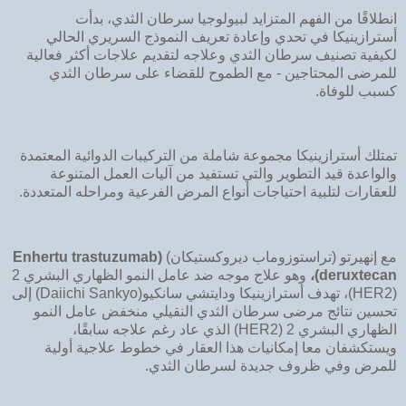
انطلاقًا من الفهم المتزايد لبيولوجيا سرطان الثدي، بدأت
أسترازينيكا في تحدي وإعادة تعريف النموذج السريري الحالي
لكيفية تصنيف سرطان الثدي وعلاجه لتقديم علاجات أكثر فعالية
للمرضى المحتاجين - مع الطموح للقضاء على سرطان الثدي
كسبب للوفاة.
تمتلك أسترازينيكا مجموعة شاملة من التركيبات الدوائية المعتمدة
والواعدة قيد التطوير والتي تستفيد من آليات العمل المتنوعة
للعقارات لتلبية احتياجات أنواع المرض الفرعية ومراحله المتعددة.
مع إنهيرتو (تراستوزوماب ديروكستيكان)
(
Enhertu trastuzumab
deruxtecan
)،
وهو علاج موجه ضد عامل النمو الظهاري البشري 2
(HER2)، تهدف أسترازينيكا ودايتشي سانكيو(Daiichi Sankyo) إلى
تحسين نتائج مرضى سرطان الثدي النقيلي منخفض عامل النمو
الظهاري البشري 2 (HER2) الذي عاد رغم علاجه سابقًا،
ويستكشفان معا إمكانيات هذا العقار في خطوط علاجية أولية
للمرض وفي ظروف جديدة لسرطان الثدي.