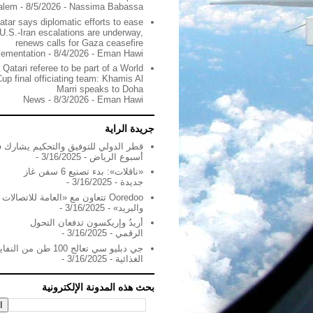
alem
- 8/5/2026
- Nassima Babassa
atar says diplomatic efforts to ease
U.S.-Iran escalations are underway,
renews calls for Gaza ceasefire
lementation
- 8/4/2026
- Eman Hawi
t Qatari referee to be part of a World
up final officiating team: Khamis Al
Marri speaks to Doha
News
- 8/3/2026
- Eman Hawi
جريدة الراية
قطر الدولي للتوفيق والتحكيم يشارك 
أسبوع الرياض
- 3/16/2025
-
«ناقلات»: بدء تصنيع 6 سفن غاز
جديدة
- 3/16/2025
-
Ooredoo تتعاون مع «العامة للاتصالات
والبريد»
- 3/16/2025
-
أريدُ وإريكسون تدفعان التحول
الرقمي
- 3/16/2025
-
جي دبليو سي تعالج 100 طن من ال
الغذائية
- 3/16/2025
-
بحث هذه المدونة الإلكترونية