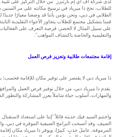
لدى شركة أف آي إم بارتنرز "من خلال التركيز على تلبية 
للطلاب، نجح ذا ميرياد في ترسيخ مكانته على مر السنين با
الطلابي في دبي، ونحن نؤمن بأننا قد وضعنا معيارًا جديدًا 
قمنا بتشكيل مجتمع للطلاب يتجاوز الأجواء التقليدية الثابت
على سبيل المثال لا الحصر، فرصة التعرف على الفعاليات و
والتعليمية والخاصة باكتشاف المواهب".
إقامة مجتمعات طلابية وتعزيز فرص العمل
ذا ميرياد دبي لا يقتصر على توفير مكان للإقامة فحسب؛ 
يقدم ذا ميرياد دبي، من خلال توفير فرص العمل والمرافق
والمهارات، أسلوب حياة شاملاً يعزز المشاركة والتطور الذ
واختتم السيد فيك حديثه قائلاً "إننا على استعداد لاستقبال
الصيف. وقد أصبحت البرامج الصيفية الموقرة في دبي، وال
المرموقة، عاملَ جذبٍ كبيرًا، ويوفر ذا ميرياد مكان إقامة م