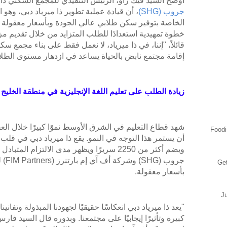
أوضح السيد فيك راو، الرئيس التنفيذي للمجمع السكني ذا
جروب (SHG)
، أن قيادة عملية تطوير ذا ميرياد دبي، وهو 
الخاصة بتوفير سكن طلابي عالي الجودة وبأسعار معقولة 
خطوة تمهيدية استعدادًا للطلب المتزايد من خلال تقديم م
قائلاً، "إننا، في ذا ميرياد، لا نعمل فقط على بناء مجمع 
إقامة مجتمع نابض بالحياة يساعد في ازدهار مستوى الطلا
زيادة الطلب على تعليم اللغة الإنجليزية في منطقة الخليج
شهد قطاع التعليم في الشرق الأوسط نموًا كبيرًا خلال العق
Foodi
أن يستمر هذا التوجه في النمو. يقع ذا ميرياد دبي في قلب م
ويضم أكثر من 2250 سريرًا ويظهر مدى الالتزام 
جروب 
Ge
بأسعار معقولة.
J
"يعد ذا ميرياد دبي انعكاسًا حقيقيًا لجهودنا المبذولة وتفان
كبيرة وتأثيرًا إيجابيًا على مجتمعنا. وبدوره قال السيد فا