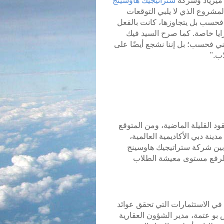
 ميرياد وشركة
ستراتيجيك هاوسينج
المشروع الذي لا يلبي التوقعات
فحسب بل يتجاوزها، كانت بالفعل
زايا خاصة. كما صرح السيد فيك
سكني فحسب؛ بل إننا نشجع أيضًا على
ب."
ود القليلة الماضية، ومن المتوقع
دينة دبي الأكاديمية العالمية،
المتبادل بين شركة ستراتيجيك هاوسينج
(SHG) وشركة أف آي إم بارتنرز (FIM Partners) لرفع مستوى معيشة الطلاب
ينا في الاستثمارات التي تحقق عوائد
رس بو عتمة، مدير الشؤون العقارية