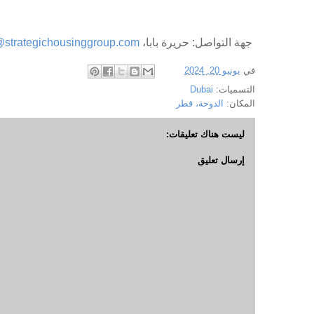
جهة التواصل: حريرة بابا،
@strategichousinggroup.com
في
يونيو 20, 2024
التسميات:
Dubai
المكان:
الدوحة، قطر
ليست هناك تعليقات:
إرسال تعليق