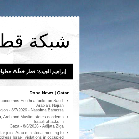
شبكة قط
إبراهيم الجيدة: قطر خطَتْ خطوات و
Doha News | Qatar
 condemns Houthi attacks on Saudi
Arabia’s Najran
egion
- 8/7/2026
- Nassima Babassa
r, Arab and Muslim states condemn
Israeli attacks in
Gaza
- 8/6/2026
- Adijata Ziga
tar joins Arab ministerial meeting to
ddress Israeli violations in occupied