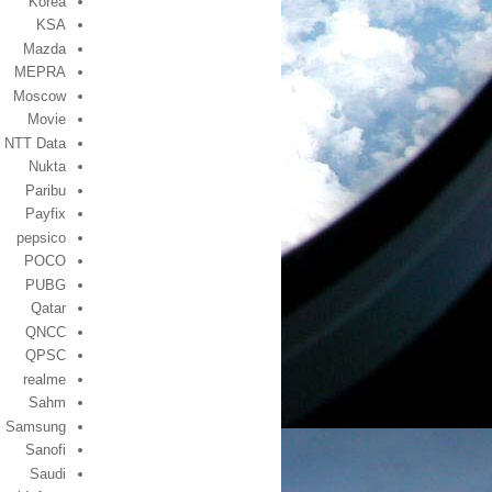
Korea
KSA
Mazda
MEPRA
Moscow
Movie
NTT Data
Nukta
Paribu
Payfix
pepsico
POCO
PUBG
Qatar
QNCC
QPSC
realme
Sahm
Samsung
Sanofi
Saudi