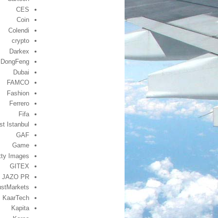
CES
Coin
Colendi
crypto
Darkex
DongFeng
Dubai
FAMCO
Fashion
Ferrero
Fifa
st Istanbul
GAF
Game
tty Images
GITEX
JAZO PR
ustMarkets
KaarTech
Kapita