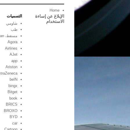
Home
الإبلاغ عن إساءة
التسميات
الاستخدام
شاومي
طب
مسقط، oman
Agora
Airlines
AJet
app
Ariston
traZeneca
beIN
bingx
Bitget
book
BRICS
BROXO
BYD
car
Cartoon