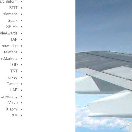
archInform
SFIT
siemens
Spark
SPIEF
vieAwards
TAP
knowledge
telefanz
inkMarkets
TOD
TRT
Turkey
Twiser
UAE
University
Volvo
Xiaomi
XM