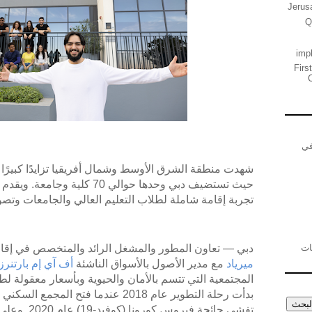
Jerus
Q
imp
Firs
C
في
شهدت منطقة الشرق الأوسط وشمال أفريقيا تزايدًا كبيرًا 
حيث تستضيف دبي وحدها حوالي 70 كل
تجربة إقامة شاملة لطلاب التعليم العالي والجامعات وتصور
نفايات
دبي — تعاون المطور والمشغل الرائد والمتخصص في إقا
ميرياد
مع مدير الأصول بالأسواق الناشئة
أف آي إم بارتنرز
المجتمعية التي تتسم بالأمان والحيوية وبأسعار معقولة لط
بدأت رحلة التطوير عام 2018 عندما فتح ال
تفشي جائحة في