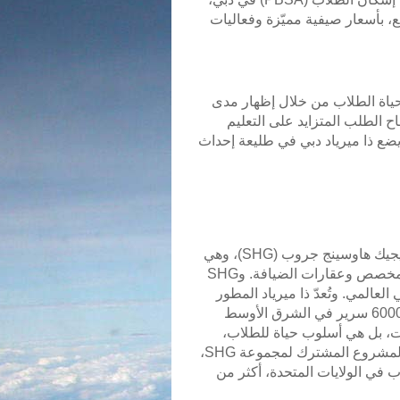
ع، بأسعار صيفية مميّزة وفعاليات
حياة الطلاب من خلال إظهار مدى
اح الطلب المتزايد على التعليم
يضع ذا ميرياد دبي في طليعة إحداث
ذا ميرياد هي شركة فرعية مملوكة بالكامل لشركة ستراتيجيك هاوسينج جروب (SHG)، وهي
شركة متخصصة في إدارة العقارات تركز على الإسكان المخصص وعقارات الضيافة. وSHG
عالمي. وتُعدّ ذا ميرياد المطور
والمشغل العقاري للمجموعة وقد قامت بتطوير أكثر من 6000 سرير في الشرق الأوسط
ت، بل هي أسلوب حياة للطلاب،
حيث توفِّر بيئة آمنة ثرية بالخبرات والفرص. ويدير شريك المشروع المشترك لمجموعة SHG،
إسكان الطلاب في الولايات المتحدة، أكثر من