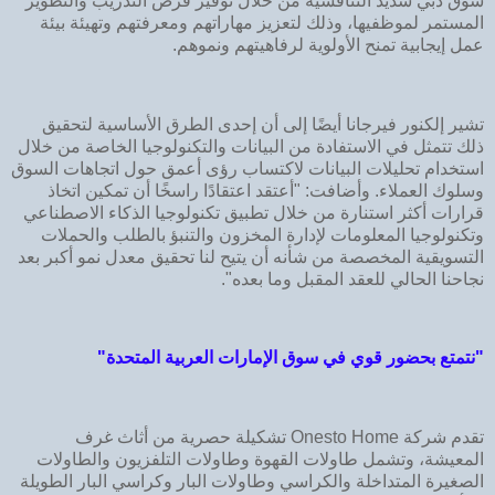
سوق دبي شديد التنافسية من خلال توفير فرص التدريب والتطوير
المستمر لموظفيها، وذلك لتعزيز مهاراتهم ومعرفتهم وتهيئة بيئة
عمل إيجابية تمنح الأولوية لرفاهيتهم ونموهم.
تشير إلكنور فيرجانا أيضًا إلى أن إحدى الطرق الأساسية لتحقيق
ذلك تتمثل في الاستفادة من البيانات والتكنولوجيا الخاصة من خلال
استخدام تحليلات البيانات لاكتساب رؤى أعمق حول اتجاهات السوق
وسلوك العملاء. وأضافت: "أعتقد اعتقادًا راسخًا أن تمكين اتخاذ
قرارات أكثر استنارة من خلال تطبيق تكنولوجيا الذكاء الاصطناعي
وتكنولوجيا المعلومات لإدارة المخزون والتنبؤ بالطلب والحملات
التسويقية المخصصة من شأنه أن يتيح لنا تحقيق معدل نمو أكبر بعد
نجاحنا الحالي للعقد المقبل وما بعده".
"نتمتع بحضور قوي في سوق الإمارات العربية المتحدة"
تقدم شركة Onesto Home تشكيلة حصرية من أثاث غرف
المعيشة، وتشمل طاولات القهوة وطاولات التلفزيون والطاولات
الصغيرة المتداخلة والكراسي وطاولات البار وكراسي البار الطويلة