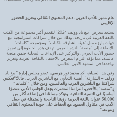
عام مميز للأدب العربي: دعم المحتوى الثقافي وتعزيز الحضور
الإقليمي
يستعد معرض "بيغ باد وولف 2024" لتقديم أكبر مجموعة من الكتب
باللغة العربية في تاريخه، وذلك من خلال شراكات استراتيجية مع
جهات بارزة مثل "هيئة الشارقة للكتاب"، ومجموعة "كلمات"،
بالإضافة إلى "منصة" للنشر العربي. تهدف هذه الخطوة إلى تعزيز
حضور الأدب العربي، والتركيز على الإبداعات المحلية ضمن منصة
عالمية، مما يؤكد التزام المعرض بالاحتفاء بالثقافة العربية وتعزيز
تواجدها في المشهد الأدبي العالمي.
وفي هذا السياق، أكد
محمد نور هرسي
، عضو مجلس إدارة " بيغ باد
وولف – الشارقة"، أهمية التعاون مع الناشرين العرب، قائلاً:
"تعكس
شراكتنا مع الناشرين العرب والعالميين، ومن خلال
" كلمات"
و"منصة" بالأخص، التزامنا المشترك بجعل الجانب الأدبي عنصرًا
أساسيًا في التنمية الثقافية. وتؤكد مساعُنا في إضافة أكثر من
50,000 عنوان باللغة العربية رؤيتنا الناجحة والمتمثلة في جعل
الأدب في متناول الجميع، مع الحفاظ على جودة المحتوى الثقافي
وتنوعه."