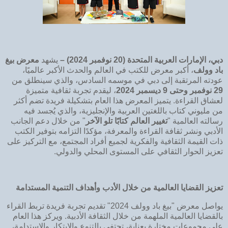
دبي، الإمارات العربية المتحدة (
20
نوفمبر 2024) –
يشهد
معرض بيغ
باد وولف
، أكبر معرض للكتب في العالم والحدث الأكبر عالميًا،
عودته المرتقبة إلى دبي في موسمه السادس، والذي سينطلق من
29 نوفمبر وحتى 9 ديسمبر 2024
، ليقدم تجربة ثقافية متميزة
لعشاق القراءة. يتميز المعرض هذا العام بتشكيلة فريدة تضم أكثر
من مليوني كتاب باللغتين العربية والإنجليزية، والذي يُجسد فيه
رسالته العالمية "
تغيير العالم كتابًا تلو الآخر
" من خلال دعم الجانب
الأدبي ونشر ثقافة القراءة والمعرفة، مؤكدًا التزامه بتوفير الكتب
ذات القيمة الثقافية والفكرية لجميع أفراد المجتمع، مع التركيز على
تعزيز الحوار الثقافي على المستوى المحلي والدولي.
تعزيز القضايا العالمية من خلال الأدب وأهداف التنمية المستدامة
يواصل معرض "بيغ باد وولف 2024" تقديم تجربة فريدة تربط القراء
بالقضايا العالمية الملهمة من خلال الثقافة الأدبية. ويركز هذا العام
على مجموعات مختارة بعناية، تحتفي بالتنوع والابتكار والاستدامة،