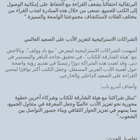
البرتقالية احتفالنا بشغف القراءة مع الحفاظ على إمكانية الوصول
إلى الكتب للجميع. نسعى من خلال هذه المبادرة لجذب القراء من
مختلف الفئات لاستكشاف مجموعتنا الواسعة والمميزة."
الشراكات الاستراتيجية لتعزيز الأدب على الصعيد العالمي
أسهمت الشراكات الاستراتيجية لمعرض " بيغ باد وولف"، وبالأخص
مع "هيئة الشارقة للكتاب"، في تحقيق نجاحه الباهر والمستمر في
دبي. وقد لعبت هذه الشراكة دورًا رئيسيًا في تقديم رؤية واضحة
حول أهمية الأدب العربي المستقل، وجعل الكتب أكثر توافرًا لمحبي
القراءة على الصعيد الداخلي والخارجي.
وأضاف أندرو ياب:
"تمثل شراكتنا مع هيئة الشارقة للكتاب وشركاء آخرين خطوة
محورية نحو تعزيز الأدب عالميًا وجعل المعرفة في متناول الجميع،
مما يسهم في تعزيز الحوار الثقافي وبناء جسور التواصل بين
الشعوب."
تفاصيل الحدث: