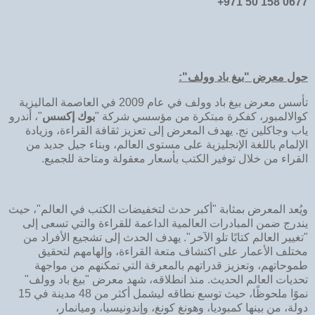
+971 50 158 0677
حول معرض "بيغ باد وولف"
:
تأسس معرض بيغ باد وولف في عام 2009 في العاصمة الماليزية
كوالالمبور، كفكرة مبتكرة من مؤسسي شركة "
بوك إكسس
"، أندرو
ياب وجاكلين نج. يهدف المعرض إلى تعزيز ثقافة القراءة، وزيادة
الإلمام باللغة الإنجليزية على مستوى العالم، وبناء جيل جديد من
القراء من خلال توفير الكتب بأسعار معقولة ومتاحة للجميع.
ويُعد المعرض بمثابة "أكبر حدث لتخفيضات الكتب في العالم"، حيث
يندرج ضمن المبادرات العالمية الداعمة للقراءة والتي تسعى إلى
"تغيير العالم كتابًا تلو الآخر". يهدف الحدث إلى تشجيع الأفراد من
مختلف الأعمار على اكتشاف متعة القراءة، وإلهامهم لتحقيق
طموحاتهم، وتعزيز قدراتهم بالمعرفة التي تمكنهم من مواجهة
تحديات العالم الحديث. منذ انطلاقه، شهد معرض "بيغ باد وولف"
نموًا ملحوظًا، حيث توسع نطاقه ليشمل أكثر من 48 مدينة في 15
دولة، من بينها كمبوديا، وهونغ كونغ، وإندونيسيا، وميانمار،