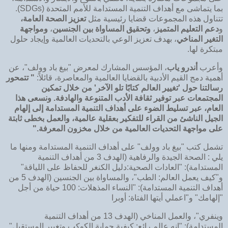
بما يتماشى مع أهداف التنمية المستدامة للأمم المتحدة (SDGs).
تتناول هذه المجموعات قضايا رئيسية مثل
تعزيز الصحة العامة،
و
دعم التعليم المتميز
،
وتحقيق المساواة بين الجنسين
،
ومواجهة
التغير المناخي
، بهدف تعزيز الوعي بالتحديات العالمية وإيجاد حلول
مبتكرة لها.
وأعرب
أندرو ياب
، المؤسس المشارك لمعرض "بيغ باد وولف"، عن
أهمية دمج القيم الأدبية بالقضايا العالمية والمعاصرة، قائلاً:
"
تتمحور
رسالتنا حول 'تغيير العالم كتابًا تلو الآخر' من خلال تمكين
المجتمعات عبر توفير ثقافة الأدب المتنوعة والهادفة. ونسعى هذا
العام، عبر تسليط الضوء على أهداف التنمية المستدامة إلى إلهام
الجيل الناشئ من القراء للتفكير
بعقلية عالمية، والعمل بخطى ثابتة
على مواجهة التحديات العالمية من خلال مخزون المعرفة."
تشمل كتب "بيغ باد وولف" على أهداف التنمية المستدامة ومنها ما
يلي : الصحة الجيدة والرفاهية (الهدف 3 من أهداف التنمية
المستدامة): "العادات الصحية:دليل الكنغر للحفاظ على اللياقة"
و"كيف يعمل العالم: الطب"، والمساواة بين الجنسين (الهدف 5 من
أهداف التنمية المستدامة): "النساء المذهلات: 100 حياة من أجل
"إلهامك" و"اعملي أيتها الفتاة: أوبرا
وينفري"، والعمل المناخي (الهدف 13 من أهداف التنمية
المستدامة): "إنه عالم رائع: كيفية حماية الكوكب وتغيير المستقبل".