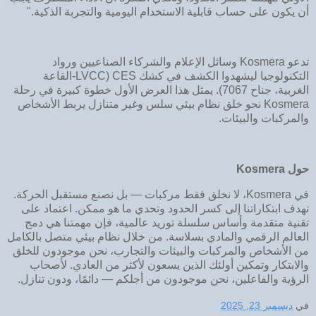
أن يكون على حساب قابلية الاستخدام اليومية والتجربة الذكية."
تدعو Kosmera وسائل الإعلام والشركاء الصناعيين ورواد
التكنولوجيا ليشهدوا الكشف في كشك CES (LVCC-القاعة
الغربية، جناح 7067). يمثل هذا العرض الأول خطوة كبيرة في رحلة
Kosmera نحو خلق نظام بيئي سلس وغير متنازل يربط الأشخاص
والمركبات والبيئات.
‌حول
Kosmera‌
في Kosmera، لا نخلق فقط مركبات — بل نصنع مستقبل الحركة.
تهدف ابتكاراتنا إلى كسر الحدود وتحدي ما هو ممكن. اعتماد على
تقنية متقدمة وأساس سلسلة توريد عالمية، فإن مهمتنا هي دمج
العالم الرقمي والمادي بسلاسة. من خلال نظام بيئي متصل بالكامل
من الأشخاص والمركبات والبيئات والتجارب، نحن موجودون للخلق
والابتكار وتمكين أولئك الذين يسعون لأكثر من العادي. لأصحاب
الرؤية والفاعلين، نحن موجودون من أجلكم — دائمًا، ودون تنازل.
في
ديسمبر 23, 2025