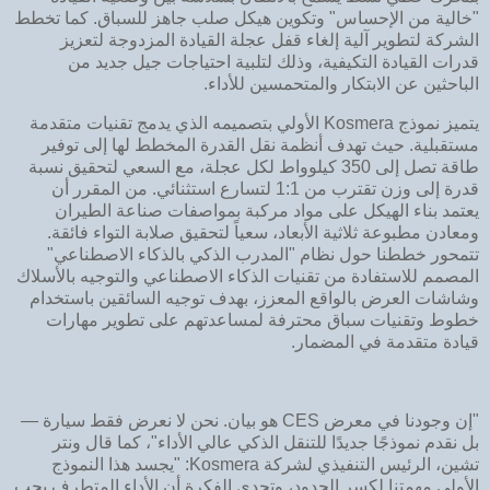
"خالية من الإحساس" وتكوين هيكل صلب جاهز للسباق. كما تخطط
الشركة لتطوير آلية إلغاء قفل عجلة القيادة المزدوجة لتعزيز
قدرات القيادة التكيفية، وذلك لتلبية احتياجات جيل جديد من
الباحثين عن الابتكار والمتحمسين للأداء.
يتميز نموذج Kosmera الأولي بتصميمه الذي يدمج تقنيات متقدمة
مستقبلية. حيث تهدف أنظمة نقل القدرة المخطط لها إلى توفير
طاقة تصل إلى 350 كيلوواط لكل عجلة، مع السعي لتحقيق نسبة
قدرة إلى وزن تقترب من 1:1 لتسارع استثنائي. من المقرر أن
يعتمد بناء الهيكل على مواد مركبة بمواصفات صناعة الطيران
ومعادن مطبوعة ثلاثية الأبعاد، سعياً لتحقيق صلابة التواء فائقة.
تتمحور خططنا حول نظام "المدرب الذكي بالذكاء الاصطناعي"
المصمم للاستفادة من تقنيات الذكاء الاصطناعي والتوجيه بالأسلاك
وشاشات العرض بالواقع المعزز، بهدف توجيه السائقين باستخدام
خطوط وتقنيات سباق محترفة لمساعدتهم على تطوير مهارات
قيادة متقدمة في المضمار.
"إن وجودنا في معرض CES هو بيان. نحن لا نعرض فقط سيارة —
بل نقدم نموذجًا جديدًا للتنقل الذكي عالي الأداء"، كما قال ‌ونتر
تشين‌، الرئيس التنفيذي لشركة Kosmera: "يجسد هذا النموذج
الأولي مهمتنا لكسر الحدود، وتحدي الفكرة أن الأداء المتطرف يجب