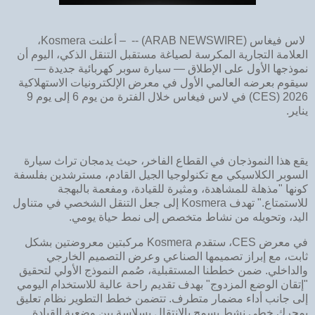
‌لاس فيغاس (ARAB NEWSWIRE) -- – أعلنت ‌Kosmera‌،
العلامة التجارية المكرسة لصياغة مستقبل التنقل الذكي، اليوم أن
نموذجها الأول على الإطلاق — سيارة سوبر كهربائية جديدة —
سيقوم بعرضه العالمي الأول في معرض الإلكترونيات الاستهلاكية
2026 (CES) في لاس فيغاس خلال الفترة من يوم 6 إلى يوم 9
يناير.
يقع هذا النموذجان في القطاع الفاخر، حيث يدمجان تراث سيارة
السوبر الكلاسيكي مع تكنولوجيا الجيل القادم، مسترشدين بفلسفة
كونها "مذهلة للمشاهدة، ومثيرة للقيادة، ومفعمة بالبهجة
للاستمتاع." تهدف Kosmera إلى جعل التنقل الشخصي في متناول
اليد، وتحويله من نشاط متخصص إلى نمط حياة يومي.
في معرض CES، ستقدم Kosmera مركبتين معروضتين بشكل
ثابت، مع إبراز تصميمها الصناعي وعرض التصميم الخارجي
والداخلي. ضمن خططنا المستقبلية، صُمم النموذج الأولي لتحقيق
"إتقان الوضع المزدوج" بهدف تقديم راحة عالية للاستخدام اليومي
إلى جانب أداء مضمار متطرف. تتضمن خطط التطوير نظام تعليق
بمحرك خطي نشط يسمح بالانتقال بسلاسة بين وضعية القيادة