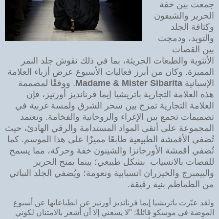
جمعت بين خفة
الحرير والشيفون
وكثافة الجلد
والتويد، ودمجت
بين القصات
الأنثوية والطبعات الجريئة، بما في ذلك نقوش جلد النمر
المميزة. وكان من أبرز فعاليات الأسبوع عرض أزياء العلامة
الإسبانية
Madame & Mister Sibarita
. ووفقًا لمصممة
هذه العلامة التجارية باتريشيا إيما فرنانديز أورتيز، فإن
العلامة التجارية تمزج بين سحر الشرق ولمسة غربية في
تصميمات تجمع بين الإغراء والروحانية والفخامة. وتعتمد
المجموعة على أنقى المواد المستدامة والرقي الهادئ، حيث
تُضفي الأقمشة الطبيعية طابعًا مميزًا على هذا الموسم. كما
تُضفي أقمشة الأورجانزا والشينون خفة وحركة، مما يسمح
للقصات بالانسياب بشكل طبيعي؛ بينما يمنح الحرير
والبيمبرج والخيزران انسيابية ونعومة؛ ويُضفي الجلد النباتي
من الطماطم بنية رقيقة.
ولقد عبّرت باتريشيا إيما فرنانديز أورتيز عن انطباعاتها عن أسبوع
الموضة في موسكو قائلةً: "لا يسعني إلا أن أشعر بالامتنان لكوني