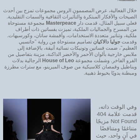
خلال الفعالية، عرض المصممون الروس مجموعات تمزج بين أحدث
الصيحات والأفكار المبتكرة والتأثيرات الثقافية والسمات التقليدية.
فعلى سبيل المثال، قدمت دار
Masterpeace
مجموعة مستوحاة
من المسرح والجماليات الملكية، تميزت بفساتين ذات أطراف
ملكية، وتنانير متعددة الاستخدامات، وأقمشة ساتان، وكورسيهات.
وقدمت
جوليا دالاكيان
تصاميم مستوحاة من رواية "جاتسبي
العظيم"، ضمت فساتين وتونيكات نسائية أنيقة، بالإضافة إلى
ملابس خارجية بألوان الأحمر والأخضر الداكنة، مزينة بتفاصيل من
الفرو الفاخر. وشملت مجموعة
House of Leo
الرجالية بدلات
وبناطيل وقمصان كلاسيكية من صوف الميرينو، مع سترات مطرزة
ومبطنة يدويًا بخيوط ذهبية.
وفي الوقت ذاته،
قدمت علامة 404
Not Found مزيجًا
متناغمًا ومتناقضًا
في آنٍ واحد، حيث