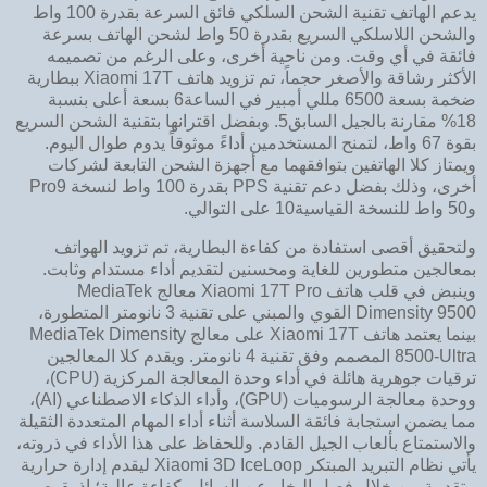
يدعم الهاتف تقنية الشحن السلكي فائق السرعة بقدرة 100 واط
والشحن اللاسلكي السريع بقدرة 50 واط لشحن الهاتف بسرعة
فائقة في أي وقت. ومن ناحية أخرى، وعلى الرغم من تصميمه
الأكثر رشاقة والأصغر حجماً، تم تزويد هاتف Xiaomi 17T ببطارية
ضخمة بسعة 6500 مللي أمبير في الساعة6 بسعة أعلى بنسبة
18% مقارنة بالجيل السابق5. وبفضل اقترانها بتقنية الشحن السريع
بقوة 67 واط، لتمنح المستخدمين أداءً موثوقاً يدوم طوال اليوم.
ويمتاز كلا الهاتفين بتوافقهما مع أجهزة الشحن التابعة لشركات
أخرى، وذلك بفضل دعم تقنية PPS بقدرة 100 واط لنسخة Pro9
و50 واط للنسخة القياسية10 على التوالي.
ولتحقيق أقصى استفادة من كفاءة البطارية، تم تزويد الهواتف
بمعالجين متطورين للغاية ومحسنين لتقديم أداء مستدام وثابت.
وينبض في قلب هاتف Xiaomi 17T Pro معالج MediaTek
Dimensity 9500 القوي والمبني على تقنية 3 نانومتر المتطورة،
بينما يعتمد هاتف Xiaomi 17T على معالج MediaTek Dimensity
8500-Ultra المصمم وفق تقنية 4 نانومتر. ويقدم كلا المعالجين
ترقيات جوهرية هائلة في أداء وحدة المعالجة المركزية (CPU)،
ووحدة معالجة الرسوميات (GPU)، وأداء الذكاء الاصطناعي (AI)،
مما يضمن استجابة فائقة السلاسة أثناء أداء المهام المتعددة الثقيلة
والاستمتاع بألعاب الجيل القادم. وللحفاظ على هذا الأداء في ذروته،
يأتي نظام التبريد المبتكر Xiaomi 3D IceLoop ليقدم إدارة حرارية
متقدمة من خلال فصل البخار عن السائل بكفاءة عالية؛ إذ يقوم