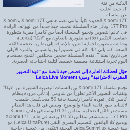
الذكية من فئة
T، حيث أعلنت
عن سلسلة
Xiaomi 17T الجديدة كلياً، والتي تضم هاتفي Xiaomi 17T وXiaomi
17T Pro. وتأتي هذه السلسلة لتجسد جيلاً جديداً من الهواتف الرائدة
في عالم التصوير. وتجمع السلسلة أيضاً بين كاميرا مقربة متطورة
خماسية التكبير (5x) تم تطويرها بالتعاون مع "لايكا" (Leica)،
وشاشة متطورة لحماية العين، بالإضافة إلى بطارية ضخمة فائقة
السعة، كما يأتي ذلك كله في تصميم أنيق وانسيابي. وللمرة الأولى
في تاريخ الفئة T، تقدم السلسلة حجمين مختلفين، لتمنح مستخدم
اليوم تجربة استثنائية مصممة خصيصاً لتلبية احتياجاته العصرية.
حوّل لحظاتك العابرة إلى قصص حية نابضة مع "قوة التصوير
المقرب الاحترافية" وميزة Leica Live Moment
تجمع سلسلة Xiaomi 17T بين السمات البصرية الشهيرة من "لايكا"
وتقنيات التصوير الأكثر تطوراً من شاومي، إذ تأتي مزودة بنظام
كاميرا ثلاثي تقوده كاميرا رئيسية بدقة 50 ميجابكسل صُممت
لالتقاط صور فائقة النقاء والوضوح. وينبض في قلب هذا النظام
مستشعر فائق الضخامة بمقاس 1/1.31بوصة في هاتف Xiaomi
17T Pro، ومستشعر بمقاس 1/1.55 بوصة في هاتف Xiaomi 17T.
ويدمج كلا الهاتفين التصميم البصري النقي (Leica UltraPure) مع
بنية عدسة Leica Summilux الهجينة (تتكون من عدسة زجاجية