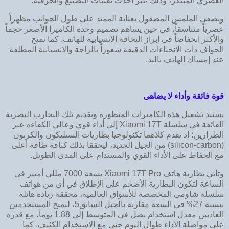
العصري المبتكر، وذلك عبر أحدث تقنيات التصنيع والحرفية.
ويضفي الملمس المصقول بعناية الممتد على طول الجوانب مظهراً
عصرياً متناسقاً، في حين يساهم تصميم وحدة الكاميرا الأصغر حجماً
والأكثر انخفاضاً في إبراز النحافة الانسيابية للهاتف. كما تمنح
الحواف ذات الانحناءات الدقيقة شعوراً بالراحة والانسيابية المطلقة
عند إمساك الهاتف باليد.
قوة فائقة وأداء لا يضاهى
يستند تشغيل هذه الكاميرات المتطورة وتقديم تلك التجارب البصرية
الفائقة في سلسلة Xiaomi 17T إلى أداء قوي وعالي الكفاءة عبر
الطرازين؛ إذ يقدم كلاهما تكنولوجيا بطاريات السيليكون والكربون
(silicon-carbon) من الجيل الجديد، ليحققا بذلك كثافة طاقة أعلى
مع الحفاظ على الأداء القوي والمستدام على المدى الطويل.
وتأتي بطارية هاتف Xiaomi 17T Pro بسعة 7000 مللي أمبير في
الساعة لتكون البطارية الأضخم على الإطلاق في أي من هواتف
سلسلة شاومي المخصصة للأسواق العالمية، محققة زيادة هائلة
بنسبة 27% في السعة مقارنة بالجيل السابق5، لتمنح المستخدمين
العاديين معدل استخدام يصل في المتوسط إلى 1.88 يوماً، مع قدرة
على مواصلة الأداء طوال اليوم حتى مع الاستخدام الكثيف. كما