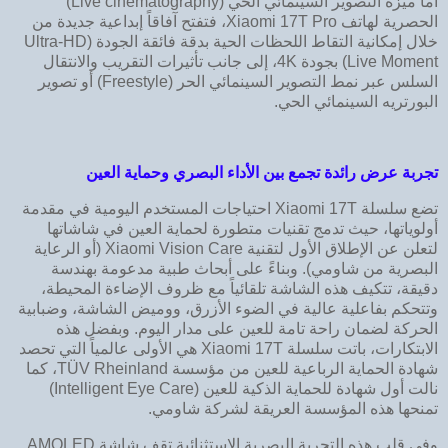
أما ميزة التصوير السينمائي الحي (Live cinematography)
الحصرية لهاتف Xiaomi 17T Pro، فتفتح آفاقاً إبداعية جديدة من
خلال إمكانية التقاط اللحظات الحية بدقة فائقة الجودة (Ultra-HD
Live Moment) بجودة 4K، إلى جانب تأثيرات التقريب والانتقال
السلس عبر نمط التصوير السينمائي الحر (Freestyle) أو تصوير
البورتريه السينمائي الحي.
تجربة عرض رائدة تجمع بين الأداء البصري وحماية العين
تضع سلسلة Xiaomi 17T احتياجات المستخدم اليومية في مقدمة
أولوياتها، حيث تدمج تقنيات متطورة لحماية العين في شاشاتها
لتعلن عن الإطلاق الأول لتقنية Xiaomi Vision Care (أو الرعاية
البصرية من شاومي). وبناءً على أبحاث طبية مدعومة بهندسة
دقيقة، تتكيف هذه الشاشة تلقائياً مع ظروف الإضاءة المحيطة،
وتتحكم بفاعلية عالية في الضوء الأزرق، ووميض الشاشة، وضبابية
الحركة لضمان راحة تامة للعين على مدار اليوم. وبفضل هذه
الابتكارات، باتت سلسلة Xiaomi 17T هي الأولى عالمياً التي تحصد
شهادة الحماية الرباعية للعين من مؤسسة TÜV Rheinland، كما
نالت أول شهادة للحماية الذكية للعين (Intelligent Eye Care)
تمنحها هذه المؤسسة العريقة لشركة شاومي.
وفي قلب هذه التجربة البصرية الاستثنائية تقف شاشة AMOLED