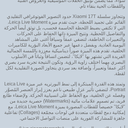
سواء، مما يضمن توثيق الحفلات الموسيقية والعروض الفنية
واللقطات الحية بنقاء تام.
وتتجاوز سلسلة Xiaomi 17T حدود التصوير الفوتوغرافي التقليدي
القائم على تجميد اللحظة، حيث تقدم ميزة Leica Live Moment،
التي لا تكتفي بضبط اللحظة الحاسمة فحسب، بل توثق أيضاً الحركة
والتفاصيل اللحظية. وتتيح الميزة ذاتها الحفاظ على الحركات
والتعبيرات الخاطفة، لتضفي عمقاً وسياقاً أغنى على المشاهد
اليومية العادية. وبفضل دعمها عبر جميع الأبعاد البؤرية للكاميرات
الخلفية، تقدم هذه الميزة صوراً ديناميكية معززة باللمسة الجمالية
الفريدة التي تشتهر بها "لايكا"، لتضمن اتساقاً وثباتاً في الأسلوب
البصري مهما اختلف زاوية الرؤية. وتكون النتيجة تجربة سرد بصري
أكثر عمقاً وتعبيراً، وإضافة بعد سردي يتجاوز الصورة التقليدية لكل
لقطة.
وتمتد هذه القدرة المبتكرة إلى نمط البورتريه عبر ميزة Leica Live
Portrait، لتضفي تأثير عزلٍ طبيعي ناعم يعزز إبراز العنصر المُصوَّر
وفصله عن الخلفية، مع الحفاظ على انسيابية الحركة. ولإضفاء طابع
فريد، تم تصميم علامات مائية (Watermarks) حصرية جديدة من
"لايكا" خصيصاً للقطات المصورة بميزة Leica Live Moment، مع
إمكانية دمج لقطات متعددة في لوحات مجمّعة (Collages) تفاعلية
جاهزة للمشاركة الفورية على منصات التواصل الاجتماعي.