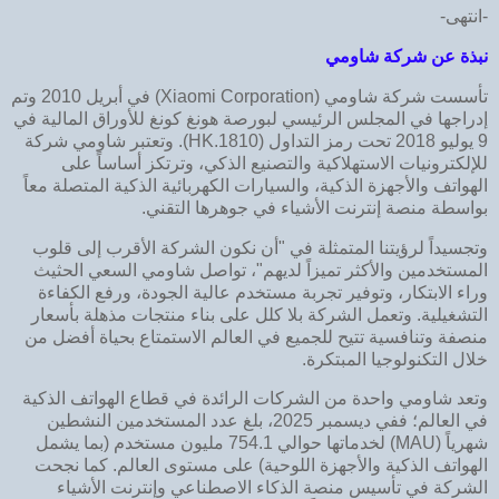
-انتهى-
نبذة عن شركة شاومي
تأسست شركة شاومي (Xiaomi Corporation) في أبريل 2010 وتم
إدراجها في المجلس الرئيسي لبورصة هونغ كونغ للأوراق المالية في
9 يوليو 2018 تحت رمز التداول (1810.HK). وتعتبر شاومي شركة
للإلكترونيات الاستهلاكية والتصنيع الذكي، وترتكز أساساً على
الهواتف والأجهزة الذكية، والسيارات الكهربائية الذكية المتصلة معاً
بواسطة منصة إنترنت الأشياء في جوهرها التقني.
وتجسيداً لرؤيتنا المتمثلة في "أن نكون الشركة الأقرب إلى قلوب
المستخدمين والأكثر تميزاً لديهم"، تواصل شاومي السعي الحثيث
وراء الابتكار، وتوفير تجربة مستخدم عالية الجودة، ورفع الكفاءة
التشغيلية. وتعمل الشركة بلا كلل على بناء منتجات مذهلة بأسعار
منصفة وتنافسية تتيح للجميع في العالم الاستمتاع بحياة أفضل من
خلال التكنولوجيا المبتكرة.
وتعد شاومي واحدة من الشركات الرائدة في قطاع الهواتف الذكية
في العالم؛ ففي ديسمبر 2025، بلغ عدد المستخدمين النشطين
شهرياً (MAU) لخدماتها حوالي 754.1 مليون مستخدم (بما يشمل
الهواتف الذكية والأجهزة اللوحية) على مستوى العالم. كما نجحت
الشركة في تأسيس منصة الذكاء الاصطناعي وإنترنت الأشياء