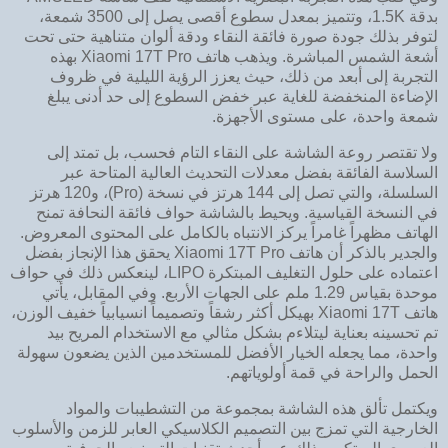
بدقة 1.5K، وتتميز بمعدل سطوع أقصى يصل إلى 3500 شمعة،
لتوفر بذلك جودة صورة فائقة النقاء ودقة ألوان متناهية حتى تحت
أشعة الشمس المباشرة. ويذهب هاتف Xiaomi 17T Pro بهذه
التجربة إلى أبعد من ذلك، حيث يعزز الرؤية الليلية في ظروف
الإضاءة المنخفضة للغاية عبر خفض السطوع إلى حد أدنى يبلغ
شمعة واحدة، على مستوى الأجهزة.
ولا تقتصر روعة الشاشة على النقاء التام فحسب، بل تمتد إلى
السلاسة الفائقة بفضل معدلات التحديث العالية المتاحة عبر
السلسلة، والتي تصل إلى 144 هرتز في نسخة (Pro)، و120 هرتز
في النسخة القياسية. ويحيط بالشاشة حواف فائقة النحافة تمنح
الهاتف مظهراً غامراً يركز الانتباه بالكامل على المحتوى المعروض.
والجدير بالذكر أن هاتف Xiaomi 17T Pro يحقق هذا الإنجاز بفضل
اعتماده على حلول التغليف المبتكرة LIPO، لينعكس ذلك في حواف
موحدة بقياس 1.29 ملم على الجهات الأربع. وفي المقابل، يأتي
هاتف Xiaomi 17T بهيكل أكثر رشقاً وتصميماً انسيابياً خفيف الوزن،
تم تحسينه بعناية ليتلاءم بشكل مثالي مع الاستخدام المريح بيد
واحدة، مما يجعله الخيار الأفضل للمستخدمين الذين يضعون سهولة
الحمل والراحة في قمة أولوياتهم.
ويكتمل تألق هذه الشاشة بمجموعة من التشطيبات والمواد
الخارجية التي تمزج بين التصميم الكلاسيكي العابر للزمن والأسلوب