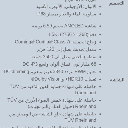
التصميم
الألوان: الأرجواني، الأبيض، الأسود
مقاومة الماء والغبار بمعيار IP68
شاشة AMOLED بحجم 6.59 بوصة
دقة 1.5K، (2756 × 1268)
زجاج الحماية: Corning® Gorilla® Glass 7i
معدل تحديث يصل إلى 120 هرتز
سطوع أقصى يصل إلى 3500 شمعة
68 مليار لون، نطاق ألوان واسع DCI-P3
تعتيم PWM بتردد 3840 هرتز وتعتيم DC dimming
تقنيات HDR10+ و Dolby Vision®
الشاشة
حاصلة على شهادة حماية العين الذكية من TÜV
Rheinland
حاصلة على شهادة خفض الضوء الأزرق من TÜV
Rheinland (حلول العتاد والبرمجيات)
حاصلة على شهادة خلو الشاشة من الوميض من
TÜV Rheinland
حاصلة على شهادة التوافق مع الساعة البيولوجية من