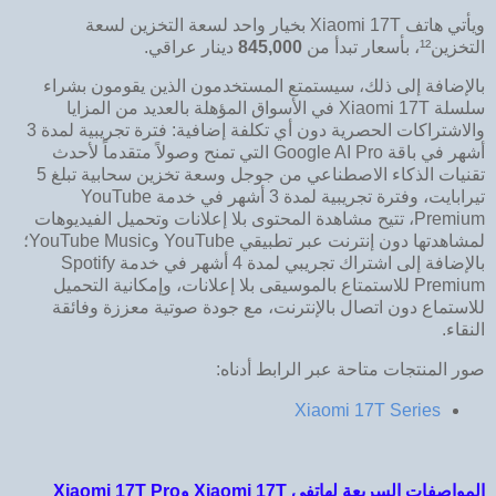
ويأتي هاتف Xiaomi 17T بخيار واحد لسعة التخزين لسعة
التخزين¹²، بأسعار تبدأ من
845,000
دينار عراقي.
بالإضافة إلى ذلك، سيستمتع المستخدمون الذين يقومون بشراء
سلسلة Xiaomi 17T في الأسواق المؤهلة بالعديد من المزايا
والاشتراكات الحصرية دون أي تكلفة إضافية: فترة تجريبية لمدة 3
أشهر في باقة Google AI Pro التي تمنح وصولاً متقدماً لأحدث
تقنيات الذكاء الاصطناعي من جوجل وسعة تخزين سحابية تبلغ 5
تيرابايت، وفترة تجريبية لمدة 3 أشهر في خدمة YouTube
Premium، تتيح مشاهدة المحتوى بلا إعلانات وتحميل الفيديوهات
لمشاهدتها دون إنترنت عبر تطبيقي YouTube وYouTube Music؛
بالإضافة إلى اشتراك تجريبي لمدة 4 أشهر في خدمة Spotify
Premium للاستمتاع بالموسيقى بلا إعلانات، وإمكانية التحميل
للاستماع دون اتصال بالإنترنت، مع جودة صوتية معززة وفائقة
النقاء.
صور المنتجات متاحة عبر الرابط أدناه:
Xiaomi 17T Series
المواصفات السريعة لهاتفي Xiaomi 17T وXiaomi 17T Pro