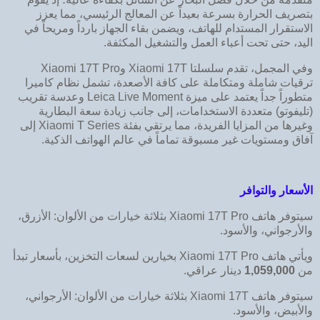
بتصريف الحرارة بسرعة بعيداً عن المعالج الرئيسي، مما يعزز
الاستقرار المستدام للهاتف، ويضمن بقاء الجهاز بارداً ومريحاً في
اليد، حتى تحت أعباء العمل والتشغيل المكثفة.
وفي المجمل، تقدم سلسلتا Xiaomi 17T وXiaomi 17T Pro
ترقيات شاملة ومتكاملة على كافة الأصعدة، تشمل نظام كاميرا
متطوراً جداً يعتمد على ميزة Leica Live Moment وعدسة تقريب
(تليفوتو) متعددة الاستخدامات، إلى جانب زيادة سعة البطارية
وغيرها من المزايا الفريدة، مما يرتقي بفئة Xiaomi T Series إلى
آفاق ومستويات غير مسبوقة تماماً في عالم الهواتف الذكية.
الأسعار والتوافر
سيتوفر هاتف Xiaomi 17T Pro بثلاثة خيارات من الألوان: الأزرق،
والأرجواني، والأسود.
ويأتي هاتف Xiaomi 17T Pro بخيارين لسعات التخزين، بأسعار تبدأ
من
1,059,000
دينار عراقي.
سيتوفر هاتف Xiaomi 17T بثلاثة خيارات من الألوان: الأرجواني،
والأبيض، والأسود.