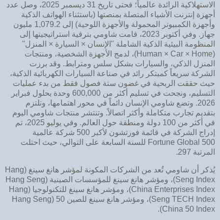
الاستهلاكية الرائدة عالمياً؛ فحتى تاريخ 31 ديسمبر 2025، وصل عدد
أجهزة إنترنت الأشياء المتصلة بمنصتها (باستثناء الهواتف الذكية
وأجهزة الكمبيوتر المحمولة والأجهزة اللوحية) إلى 1,079.2 مليون
جهاز. وفي أكتوبر 2023، قامت شاومي بترقية استراتيجيتها إلى
المنظومة البيئية الذكية الشاملة "الإنسان × السيارة × المنزل"
(Human × Car × Home)، لدمج الأجهزة الشخصية، ومنتجات
المنزل الذكي، والسيارات بشكل سلس ومترابط. وقد برزت
الشركة سريعاً كمبتكر رائد في صناعة السيارات الكهربائية الذكية،
حيث حققت الربحية في غضون ستة فصول فقط من بدء عمليات
التسليم، ونجحت في تسليم أكثر من 600,000 وحدة بحلول فبراير
2026. وتضع شاومي الإنسان دائماً في محور اهتمامها، وتلتزم
بتقديم تجارب متكاملة وأكثر اتصالاً. وتنتشر منتجات شاومي اليوم
في أكثر من 100 دولة ومنطقة حول العالم. وفي يوليو 2025، تم
إدراج الشركة في قائمة فورتشون لأكبر 500 شركة عالمية
Fortune Global 500 للسنة السابعة على التوالي، حيث احتلت
المرتبة 297.
يُذكر أن شاومي تُعد من الشركات المكونة لمؤشر هانغ سينغ (Hang
Seng Index)، ومؤشر هانغ سينغ للمؤسسات الصينية (Hang Seng
China Enterprises Index)، ومؤشر هانغ سينغ للتكنولوجيا (Hang
Seng TECH Index)، ومؤشر هانغ سينغ للصين 50 (Hang Seng
China 50 Index).