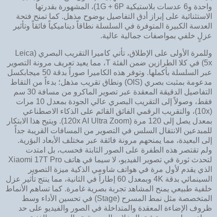
واحدة و6 عدسات بلاستيكية 1G + 6P)، المشهورة بقدرتها
الاستثنائية على إبراز أدق التفاصيل بوضوح مذهل. كما تمنح فتحة
العدسة الكبيرة المتوفرة في السلسلة نطاقاً ديناميكياً فائقاً وتأثير
عزلٍ خلفي بمواصفات جمالية عالية.
وللمرة الأولى على الإطلاق، تأتي كاميرا التقريب البصري (Leica
5x) في كلا الطرازين ضمن الفئة T، مما يعيد تعريف مرونة التصوير
عبر السلسلة بأكملها. وتوفر هذه الكاميرا صوراً بدقة 50 ميجابكسل
مدعومة بمثبت بصري (OIS) ونطاق تقريب مذهل؛ بدءاً من التقاط
التفاصيل الدقيقة المعقدة عبر تصوير الماكرو من مسافة 30 سم
فقط، وصولاً إلى التقريب البصري عالي الجودة بمعدل 10 مرات
(10x)، والتقريب الرقمي الفائق القائم على الذكاء الاصطناعي
بمعدل يصل إلى 120 مرة (120x AI Ultra Zoom). ويتيح هذا الابتكار
للمبدعين الانتقال السلس في التصوير من المسافات القريبة جداً
إلى البعيدة، مما يمنحهم مرونة فائقة عبر مختلف الأبعاد البؤرية.
ولم تقتصر هذه الطفرة على الصور الثابتة فحسب، بل امتدت
لتحدث ثورة في تصوير الفيديو، لا سيما في هاتف Xiaomi 17T Pro
الذي يقدم لأول مرة في هواتف شاومي الذكية ميزة التصوير
السينمائي بدقة 4K وبمعدل 60 إطاراً في الثانية، مما ينتج تأثير عزل
خلفية طبيعي يمنح المشاهد تجربة بصرية غامرة. كما تساهم الأنماط
المتخصصة مثل نمط المسرح (Stage) في تحسين الأداء وسط
ظروف الإضاءة المعقدة والمتداخلة في الصور والفيديو على حد