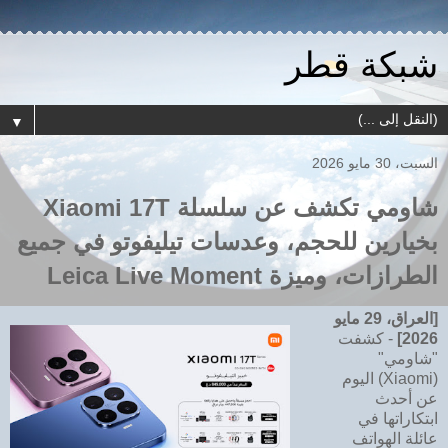
شبكة قطر
▼
السبت، 30 مايو 2026
شاومي تكشف عن سلسلة Xiaomi 17T
بخيارين للحجم، وعدسات تيليفوتو في جميع
الطرازات، وميزة Leica Live Moment
[العراق، 29 مايو
2026]
- كشفت
"شاومي"
(Xiaomi) اليوم
عن أحدث
ابتكاراتها في
عائلة الهواتف