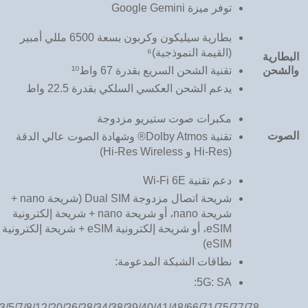
توفر ميزة Google Gemini
بطارية سيليكون وكربون بسعة 6500 مللي أمبير
(القيمة النموذجية)⁶
البطارية
والشحن
تقنية الشحن السريع بقدرة 67 واط¹⁰
يدعم الشحن العكسي السلكي بقدرة 22.5 واط
مكبرات صوت ستيريو مزدوجة
الصوت
تقنية Dolby Atmos® وشهادة الصوت عالي الدقة
(Hi-Res و Hi-Res Wireless)
دعم تقنية Wi-Fi 6E
شريحة اتصال مزدوجة Dual SIM (شريحة nano +
شريحة nano، أو شريحة nano + شريحة إلكترونية
eSIM، أو شريحة إلكترونية eSIM + شريحة إلكترونية
eSIM)
نطاقات الشبكة المدعومة:
5G: SA:
/3/5/7/8/12/20/26/28/34/38/39/40/41/48/66/71/75/77/78